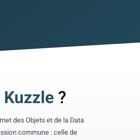
es personnes
 vos produits
s à distance
r
r
e
Kuzzle
?
net des Objets et de la Data
assion commune : celle de