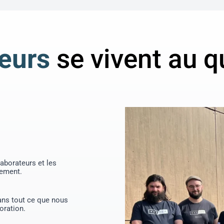
leurs
se vivent au q
aborateurs et les
pement.
ans tout ce que nous
oration.