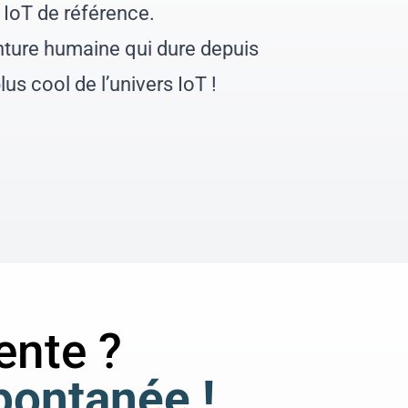
e IoT de référence.
enture humaine qui dure depuis
us cool de l’univers IoT !
ente ?
pontanée !