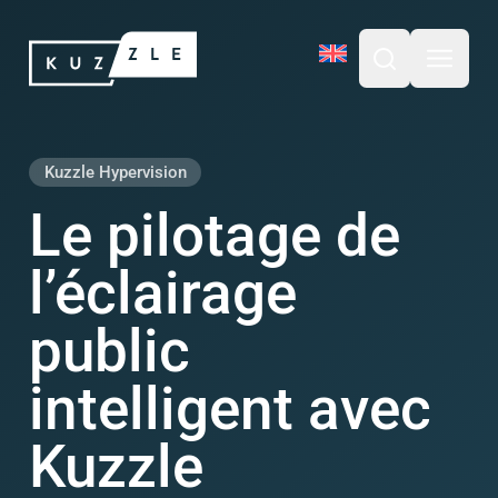
Aller
Kuzzle
au
contenu
Ouvrir la barre
Ouvrir 
Kuzzle Hypervision
Le pilotage de
l’éclairage
public
intelligent avec
Kuzzle