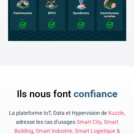
Ils nous font
confiance
La plateforme IoT, Data et Hypervision de
Kuzzle
,
adresse les cas d’usages
Smart City
,
Smart
Building
,
Smart Industrie,
Smart Logistique &